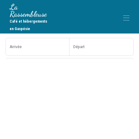
La
Rassembleuse
Café et hébergements
en Gaspésie
Accueil
Arrivée
Départ
Toutes les propriétés
▾
Contactez-nous
Personnes
Rechercher
Plus de filtres